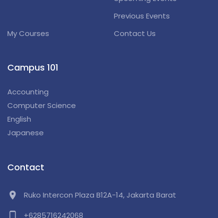
Previous Events
My Courses
Contact Us
Campus 101
Accounting
Computer Science
English
Japanese
Contact
location_on
Ruko Intercon Plaza B12A-14, Jakarta Barat
phone_android
+6285716242068