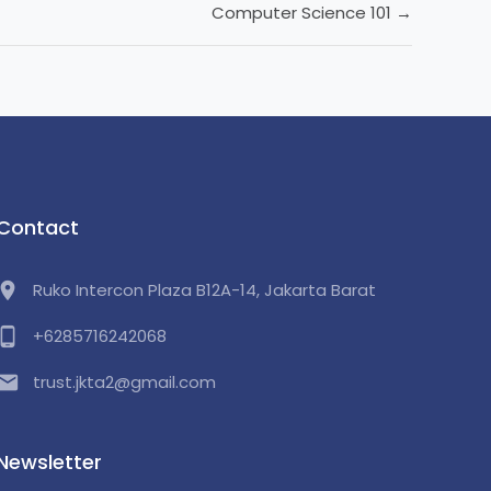
Computer Science 101
Contact
cation_on
Ruko Intercon Plaza B12A-14, Jakarta Barat
one_android
+6285716242068
email
trust.jkta2@gmail.com
Newsletter