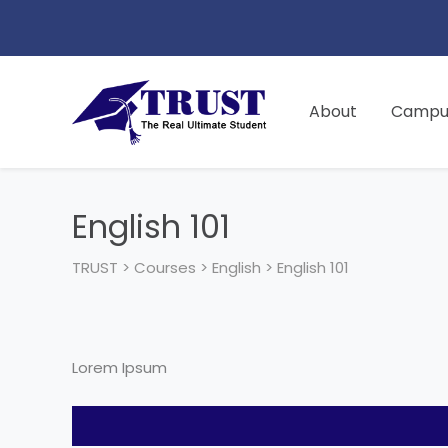
About
Campus
English 101
TRUST
>
Courses
>
English
>
English 101
Lorem Ipsum