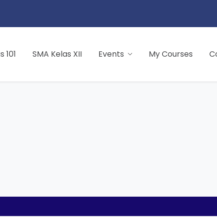
 101
SMA Kelas XII
Events
My Courses
C